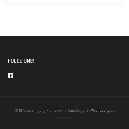
FOLGE UNS!
© KMU Vereinigung Richterswil / Samstagern -
Webhosting
by
hosttech